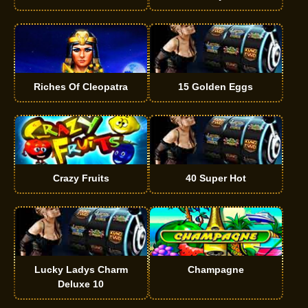
Увеличенное количество линий усложняет игру, поскольку
получить выигрышную комбинацию становится сложнее.
Одновременно игрокам
Ельслотс (Эльдорадо)
становятся
доступны повышенные выигрыши, размер которых
многократно превышает ставку.
Riches Of Cleopatra
15 Golden Eggs
Процесс игры не ставит перед пользователями
неразрешимых задач, поскольку клиентам казино
достаточно:
открыть игровой автомат;
ознакомиться с правилами или провести несколько демо-
игр;
Crazy Fruits
40 Super Hot
указать ставку;
нажать кнопку старт и запустить барабаны;
подождать остановки автомата и получить выигранные
деньги.
То есть, чтобы провести игру, требуется одно нажатие
Lucky Ladys Charm
Champagne
кнопки.
Deluxe 10
Выигрыш и бонусы