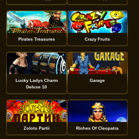
Победу в раундах приносят линии из пива, рыбы, котов с
бутылкой, обаятельных официанток и других тематических
изображений. Чтобы узнать точные коэффициенты за
каждую собранную комбинацию, нужно нажать на автомате
кнопку Info. Она поможет игрокам познакомиться с
гаминатором чуть ближе и позволит разобраться в правилах
Pirates Treasures
Crazy Fruits
игры.
Бонусные раунды
Посетителям бара предлагается несколько способов
увеличить собственный выигрыш. Самый простой и
Lucky Ladys Charm
Garage
доступный – использование удвоителя. Его разрешается
Deluxe 10
запускать после выпадения каждой победной комбинации.
Чтобы удвоить выигрыш, гэмблерам предстоит выбрать карту
и сравнить её с картой в руках дилера. Если полученный
номинал окажется выше, выигрыш увеличится, если ниже,
победная комбинация не принесёт денег, в случае равенства
риск-игра запускается повторно.
Zoloto Partii
Riches Of Cleopatra
Описанный раунд позволяет заработать, но сохраняет риск.