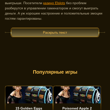
выигрыши. Посетители
казино Elslots
без проблем
разберутся в управлении гаминатором и смогут выиграть
деньги. А уж хорошее настроение и положительные эмоции
гостям гарантированы.
Технические характеристики слота
Раскрыть текст
Lucky Drink (Черти)
Выше уже упоминалось, что одно из главных достоинств
лучших слотов Elslots
– простота в управлении. Поэтому
посетителям предстоит столкнуться с:
с 5 вращающимися барабанами;
9 выигрышными линиями (при желании пользователи
Популярные игры
способны уменьшить их количество);
бонусными раундами;
и удобной панелью управления.
Оформление эмулятора сразу указывает на то, что игрок
находится в баре. Перед гэмблерами окажется стойка с
пивом, а все символы на дисках связаны с пивной культурой.
15 Golden Eggs
Poisoned Apple 2