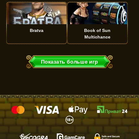
Зато комбинация из трёх чертей помогает игрокам получить
деньги, не рискуя депозитом. После выпадения на
барабанах упомянутого ряда, пользователи попадают на
секретный уровень, где перед ними окажется 5 бочек.
Некоторые из них хранят в себе сокровища, другие стали
Bratva
Book of Sun
укрытием для демонов. Угадав правильный вариант, гость
Multichance
казино заберёт себе скрытые богатства, при ошибке игра
просто вернётся к вращающимся барабанам.
Режимы игры в Lucky Drink
Показать больше игр
Игровой автомат Lucky Drink (Черт) содержит 3 режима игры:
демо-слот;
автоматическая прокрутка;
стандартный режим.
Первый вариант позволяет посетителям играть бесплатно и
без регистрации. У него всего 1 недостаток – отсутствие
денежных выигрышей. Обычно демо-слоты используются
для тренировок и знакомства с возможностями эмулятора,
но допускается и просто игра без риска для удовольствия.