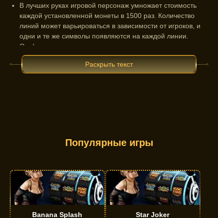
В лучших руках игровой персонаж умножает стоимость
каждой установленной монеты в 1500 раз. Количество
линий может варьироваться в зависимости от игроков, и
одни и те же символы появляются на каждой линии.
Он формируется из одинаковых символов и выигрышных
комбинаций. А после каждой удачной комбинации вы
Раскрыть текст
можете удвоить свои деньги в риск-игре и получить
хорошую прибыль.
Фруктовые друзья в этой игре любят играть в карты, и они
позволят вам сыграть и выиграть призы до 12500 монет за
поиск совпадений от девяток до тузов. Вы также выиграете
еще более крупные призы, если найдете фруктовых друзей:
до 25 000 монет за кокосы, до 40 000 монет за ананасы и до
Популярные игры
90 000 монет за бананы. А удвоить свой выигрыш можно в
игре на риск, о которой мы расскажем далее в
Елслотс обзор
автомата Банановый Всплеск.
Особенности игры
В игральном автомате Banana Splash в казино Elslots есть
Banana Splash
Star Joker