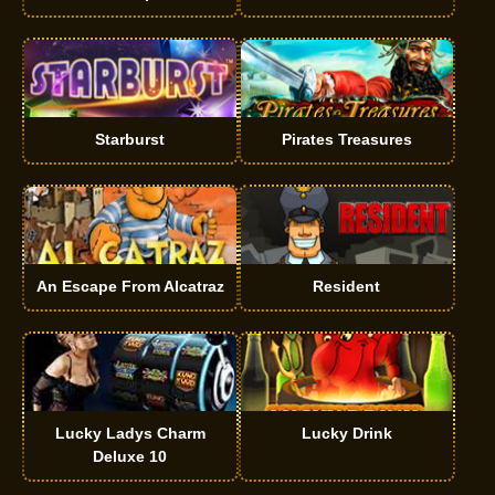
риск игра. Может быть хороший приумножающийся шанс
получить обычный бонус, активирующий игровой режим. В
этой азартной игре вы должны правильно угадать цвет
закрытых карт масти. Вариантов всегда два: красный или
черный, а значит шансы увеличиться вдвое – от 50 до 50.
Starburst
Pirates Treasures
An Escape From Alcatraz
Resident
Lucky Ladys Charm
Lucky Drink
Deluxe 10