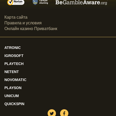
Карта сайта
Правила и условия
Онлайн казино Приватбанк
ATRONIC
IGROSOFT
PLAYTECH
NETENT
NOVOMATIC
PLAYSON
UNICUM
QUICKSPIN