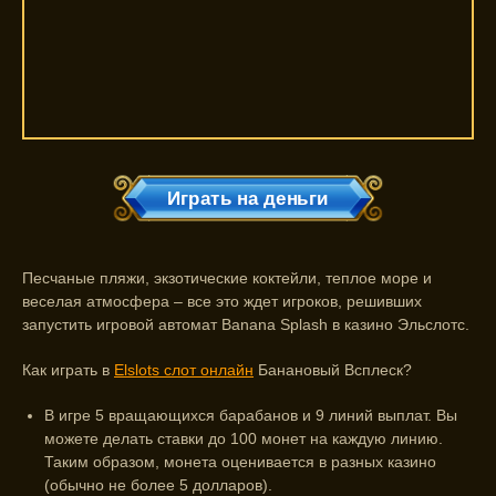
Играть на деньги
Песчаные пляжи, экзотические коктейли, теплое море и
веселая атмосфера – все это ждет игроков, решивших
запустить игровой автомат Banana Splash в казино Эльслотс.
Как играть в
Elslots слот онлайн
Банановый Всплеск?
В игре 5 вращающихся барабанов и 9 линий выплат. Вы
можете делать ставки до 100 монет на каждую линию.
Таким образом, монета оценивается в разных казино
(обычно не более 5 долларов).